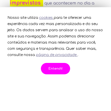
imprevistos
que acontecem no dia a
dia, seja com os seus bens materiais ou com
o que você tem de mais precioso: a sua
Nosso site utiliza
cookies
para te oferecer uma
experiência cada vez mais personalizada e do seu
saúde e a de quem você ama!
jeito. Os dados servem para analisar o uso do nosso
site e sua navegação. Assim podemos direcionar
Faça a adesão pelo
aplicativo
da Ouze ou
conteúdos e materiais mais relevantes para você,
direto em uma loja
Studio Z!
com segurança e transparência. Quer saber mais,
consulte nossa
página de privacidade
.
A-
A+
Entendi!
Plano
Odontológico