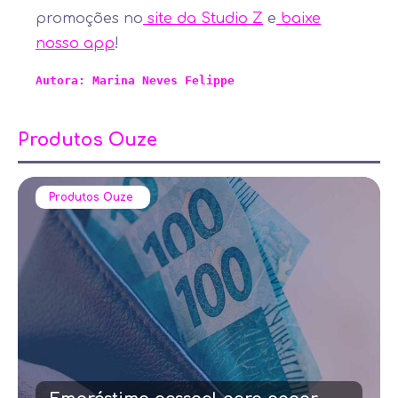
promoções no
site da Studio Z
e
baixe
nosso app
!
Autora: Marina Neves Felippe 
Produtos Ouze
Produtos Ouze