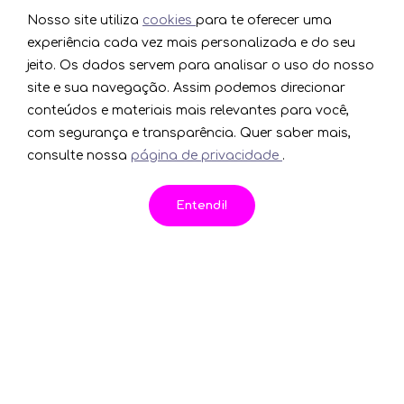
Nosso site utiliza
cookies
para te oferecer uma
Precisa
experiência cada vez mais personalizada e do seu
jeito. Os dados servem para analisar o uso do nosso
de ajuda?
site e sua navegação. Assim podemos direcionar
conteúdos e materiais mais relevantes para você,
com segurança e transparência. Quer saber mais,
consulte nossa
página de privacidade
.
SAC
A-
0800 0653 033
A+
Entendi!
Horário: Segunda a Sábado, das 09h às
18h
Feriados, das 10h às 18h
COBRANÇA OUZE
0800 648 44 55
Horário: Segunda a Sexta-feira, das
09h às 18h
Horário: Sábado, das 09h às 15h20h
(Para abertura de atendimento na